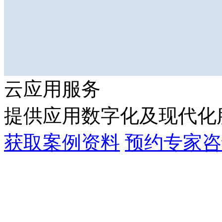
云应用服务
提供应用数字化及现代化
获取案例资料
预约专家咨