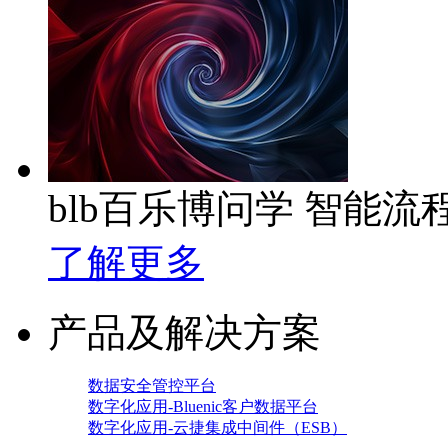
blb百乐博问学 智能流
了解更多
产品及解决方案
数据安全管控平台
数字化应用-Bluenic客户数据平台
数字化应用-云捷集成中间件（ESB）