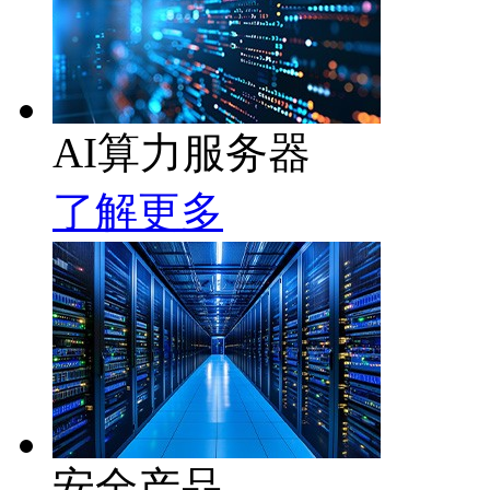
AI算力服务器
了解更多
安全产品