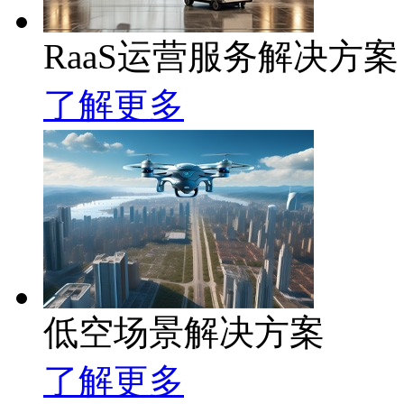
RaaS运营服务解决方案
了解更多
低空场景解决方案
了解更多