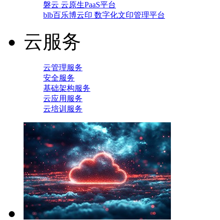
磐云 云原生PaaS平台
blb百乐博云印 数字化文印管理平台
云服务
云管理服务
安全服务
基础架构服务
云应用服务
云培训服务