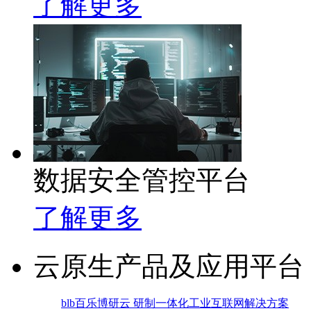
了解更多
数据安全管控平台
了解更多
云原生产品及应用平台
blb百乐博研云 研制一体化工业互联网解决方案