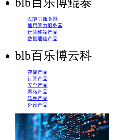
blb百乐博鲲泰
AI算力服务器
通用算力服务器
计算终端产品
数据通信产品
blb百乐博云科
存储产品
计算产品
安全产品
网络产品
软件产品
外设产品