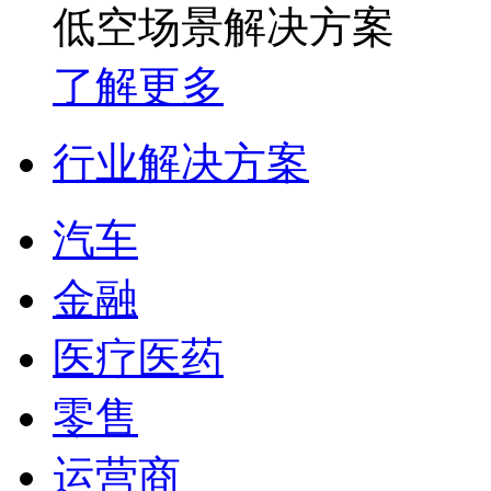
低空场景解决方案
了解更多
行业解决方案
汽车
金融
医疗医药
零售
运营商