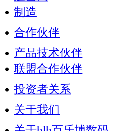
制造
合作伙伴
产品技术伙伴
联盟合作伙伴
投资者关系
关于我们
关于blb百乐博数码