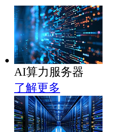
AI算力服务器
了解更多