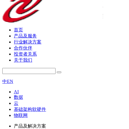
首页
产品及服务
行业解决方案
合作伙伴
投资者关系
关于我们
中
EN
AI
数据
云
基础架构软硬件
物联网
产品及解决方案