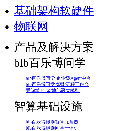
基础架构软硬件
物联网
产品及解决方案
blb百乐博问学
blb百乐博问学 企业级Agent中台
blb百乐博问学 智能流程工作台
爱问学 PC本地部署大模型
智算基础设施
blb百乐博鲲泰智算服务器
blb百乐博鲲泰问学一体机