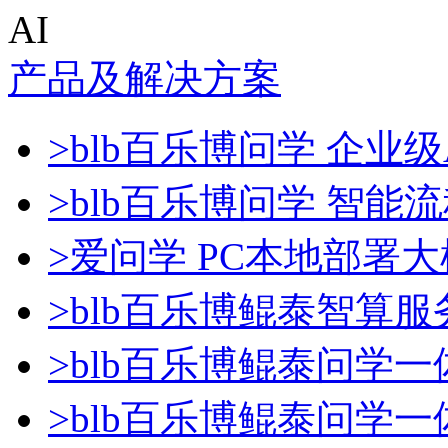
AI
产品及解决方案
>blb百乐博问学 企业级A
>blb百乐博问学 智能
>爱问学 PC本地部署
>blb百乐博鲲泰智算服
>blb百乐博鲲泰问学一
>blb百乐博鲲泰问学一体