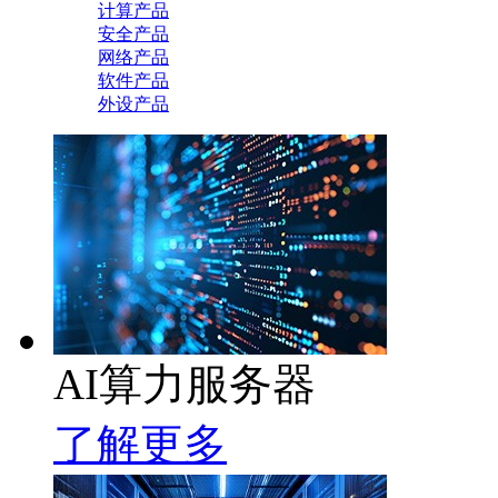
计算产品
安全产品
网络产品
软件产品
外设产品
AI算力服务器
了解更多