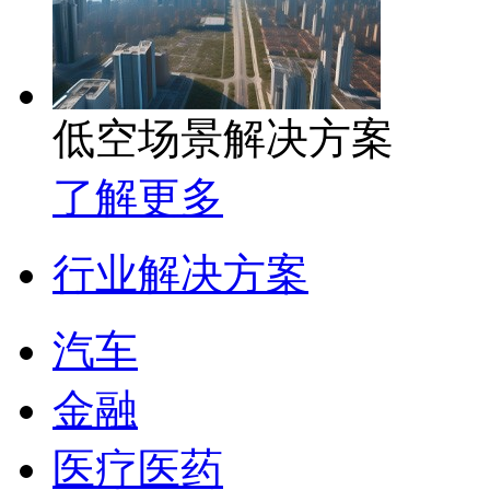
低空场景解决方案
了解更多
行业解决方案
汽车
金融
医疗医药