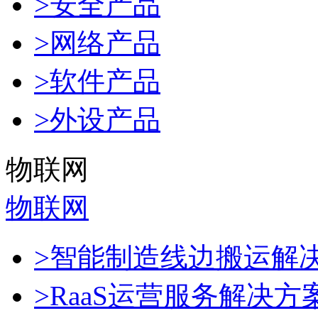
>安全产品
>网络产品
>软件产品
>外设产品
物联网
物联网
>智能制造线边搬运解
>RaaS运营服务解决方