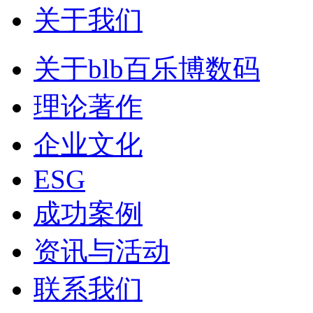
关于我们
关于blb百乐博数码
理论著作
企业文化
ESG
成功案例
资讯与活动
联系我们